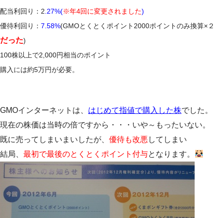
配当利回り：2
.27%(
※
年4回に変更されました
)
優待利回り：
7.58%
(GMOとくとくポイント2000ポイントのみ換算×２
だった
)
100株以上で2,000円相当のポイント
購入には約5万円が必要。
GMOインターネットは、
はじめて指値で購入した株
でした。
現在の株価は当時の倍ですから・・・いや～もったいない。
既に売ってしまいまいしたが、
優待も改悪
してしまい
結局、
最初で最後のとくとくポイント付与
となります。