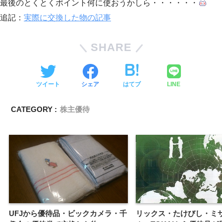
最後のとくとくポイント何に使おうかしら・・・・・・
追記：
実際に交換した物の記事
SHARE
ツイート
シェア
はてブ
LINE
CATEGORY :
株主優待
UFJから優待品・ビックカメラ・千
リックス・たけびし・ミ