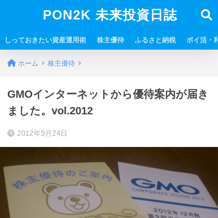
PON2K 未来投資日誌
しっておきたい資産運用術
株主優待
ふるさと納税
ポイ活・
ホーム
株主優待
GMOインターネットから優待案内が届き
ました。vol.2012
2012年9月24日