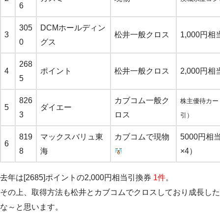
6
305
DCMホールディン
3
松井一般クロス
1,000円
0
グス
268
4
ポイント
松井一般クロス
2,000円
5
826
カブコム一般ク
株主優待カー
5
ダイエー
3
ロス
引）
819
マックスバリュ東
カブコムで現物
5000円相
6
8
海
×4）
去年は[2685]ポイントの2,000円相当引換券
1件
。
その上、取得方法も松井とカブコムでクロスしており成長した
な～と思います。