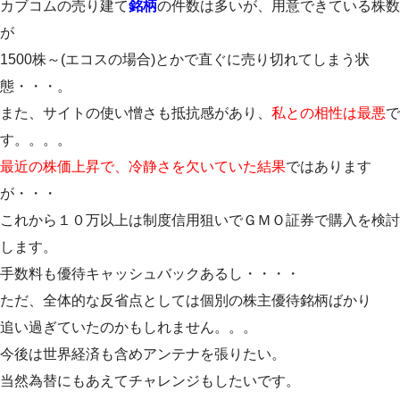
カブコムの売り建て
銘柄
の件数は多いが、用意できている株数
が
1500株～(エコスの場合)とかで直ぐに売り切れてしまう状
態・・・。
また、サイトの使い憎さも抵抗感があり、
私との相性は最悪
で
す。。。。
最近の株価上昇で、冷静さを欠いていた結果
ではあります
が・・・
これから１０万以上は制度信用狙いでＧＭＯ証券で購入を検討
します。
手数料も優待キャッシュバックあるし・・・・
ただ、全体的な反省点としては個別の株主優待銘柄ばかり
追い過ぎていたのかもしれません。。。
今後は世界経済も含めアンテナを張りたい。
当然為替にもあえてチャレンジもしたいです。