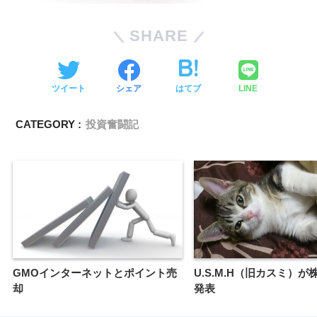
SHARE
ツイート
シェア
はてブ
LINE
CATEGORY :
投資奮闘記
GMOインターネットとポイント売
U.S.M.H（旧カスミ）
却
発表