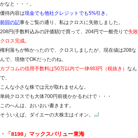
かなと・・・。
優待内容は
現金でも他社クレジットでも5%引き
。
前回の記
事をご覧の通り、私はクロスに失敗しました。
208円(手数料込みの評価額)で買って、204円で一般売りで
失敗
クロス完成
。
権利落ちが怖かったので、クロスしましたが、現在値は208な
んで、現物でOKだったのね。
カブコムの信用手数料は50万以内で一律483円（税抜き）
なん
で、
こんな小さな株では元が取れませんな。
単純クロスでも大体700円前後かかるわけで・・・
このへんは、おいおい書きます。
そういえば、ダイエーの大株主はイオン。
・「8198」マックスバリュー東海