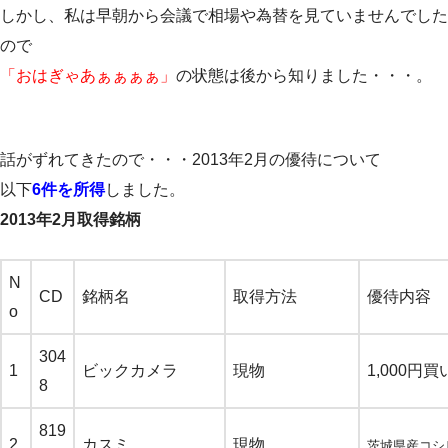
しかし、私は早朝から会議で相場や為替を見ていませんでした
ので
「おはぎゃあぁぁぁぁ」
の状態は後から知りました・・・。
話がずれてきたので・・・2013年2月の優待について
以下
6件を所得
しました。
2013年2月取得銘柄
N
CD
銘柄名
取得方法
優待内容
o
304
1
ビックカメラ
現物
1,000円
8
819
2
カスミ
現物
茨城県産コシヒ