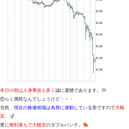
本日の朝は人身事故も多く
誠に遺憾であります。
恐らく偶然なんでしょうけど・・・
当然、
現在の株価相場は為替に連動している
形ですので
大幅
安
。
更に
権利落ちで大幅安
のダブルパンチ。