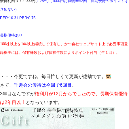
優待利回り：2,000円(
2.25%)（1000円お買物券×2回 長期優待のポイントは
含めない）
PER:16.31 PBR:0.75
長期優待あり
100株以上を1年以上継続して保有し、かつ自社ウェブサイト上で必要事項登
録株主には、保有株数および保有年数によりポイント付与（年１回）。
・・・今更ですね。毎日忙しくて更新が億劫です。
さて、
千趣会の優待は今回で6回目
。
3年目なんですが
権利月が12月からでしたので、長期保有優待
は2年目以上
となっています。