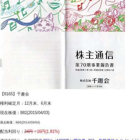
【8165】千趣会
権利確定月：12月末、6月末
現在株価：
882
(2015/04/03)
過去株価：866(2014/09/04)
配当利回り：
24円
⇒16円(
1.81%)