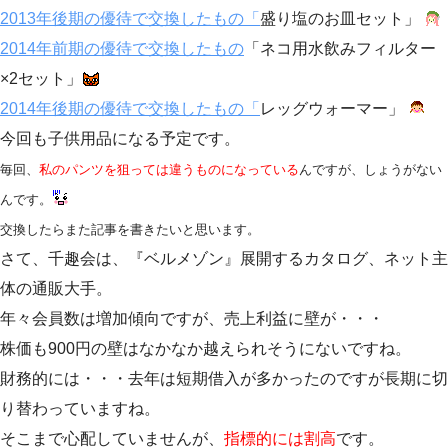
2013年後期の優待で交換したもの
「
盛り塩のお皿セット」
2014年前期の優待で交換したもの
「ネコ用水飲みフィルター
×2セット」
2014年後期の優待で交換したもの
「
レッグウォーマー」
今回も子供用品になる予定です。
毎回、
私のパンツを狙っては違うものになっている
んですが、しょうがない
んです。
交換したらまた記事を書きたいと思います。
さて、千趣会は、『ベルメゾン』展開するカタログ、ネット主
体の通販大手。
年々会員数は増加傾向ですが、売上利益に壁が・・・
株価も900円の壁はなかなか越えられそうにないですね。
財務的には・・・去年は短期借入が多かったのですが長期に切
り替わっていますね。
そこまで心配していませんが、
指標的には割高
です。