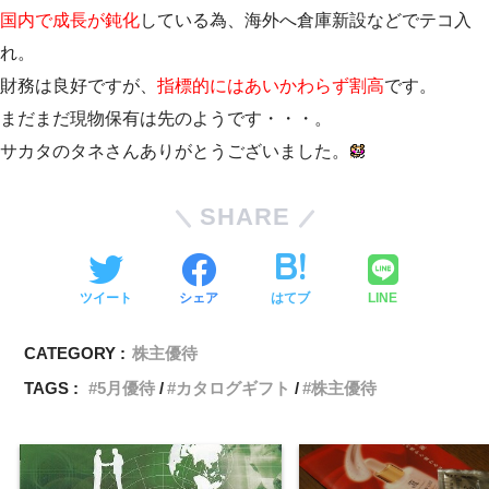
国内で成長が鈍化
している為、海外へ倉庫新設などでテコ入
れ。
財務は良好ですが、
指標的にはあいかわらず割高
です。
まだまだ現物保有は先のようです・・・。
サカタのタネさんありがとうございました。
SHARE
ツイート
シェア
はてブ
LINE
CATEGORY :
株主優待
TAGS :
5月優待
カタログギフト
株主優待