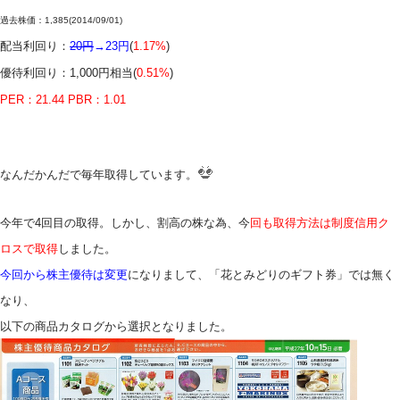
過去株価：
1,385(2014/09/01)
配当利回り：
20円
→23円
(
1.17%
)
優待利回り：1,000円相当(
0.51%
)
PER：21.44 PBR：1.01
なんだかんだで毎年取得しています。
今年で4回目の取得。しかし、割高の株な為、
今
回も取得方法は制度信用ク
ロスで取得
しました。
今回から株主優待は変更
になりまして、「花とみどりのギフト券」では無く
なり、
以下の商品カタログから選択となりました。