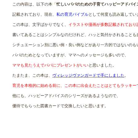
この内容は、以下の本「
忙しいパパのための子育てハッピーアドバイ
記載されており、現在、
私の育児バイブル
として何度も読み返してい
この本は、文字ばかりでなく、
イラストや漫画が多数記載されており
書いてあることはシンプルなのだけれど、ハッと気付かされることも
シチュエーション別に悪い例・良い例などがあり一方的ではないのも
パパのためとなっていますが、ママへのメッセージも多いので、
ママも見たうえでパパにプレゼントがいい
と思いました。
たまたま、この本は、
ヴィレッジヴァンガードで手にしました
。
育児を本格的に始める前に、この本に出会えたことはとてもラッキー
他にも、ハッピーアドバイスのシリーズがあるようなので、
優待でもらった図書カードで交換したいと思います。