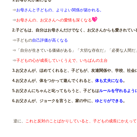
⇒
お母さんと子どもの、よりよい関係が築かれる。
⇒
お母さんの、お父さんへの愛情も深くなる
2.子どもは、自分はお母さんだけでなく、お父さんからも愛されてい
⇒子どもの
自己評価が高くなる
⇒「自分が生きている価値がある」「大切な存在だ」「必要な人間だ
⇒
子どもの心が成長していくうえで、いちばんの土台
3.お父さんが、ほめてくれると、子どもが、友達関係や、学校、社会
4.お父さんが、体をつかって遊んでくれると、
体も丈夫になる
。
5.お父さんにちゃんと叱ってもらうと、子どもは
ルールを守れるよう
6.お父さんが、ジョークを言うと、家の中に、
ゆとりができる
。
逆に、
これと反対のことばかりしていると、子どもの成長にかえって