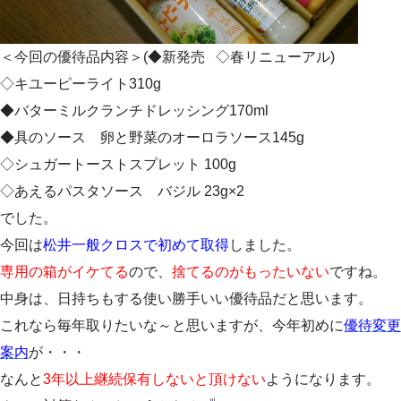
＜今回の優待品内容＞(◆新発売 ◇春リニューアル)
◇キユーピーライト310g
◆バターミルクランチドレッシング170ml
◆具のソース 卵と野菜のオーロラソース145g
◇シュガートーストスプレット 100g
◇あえるパスタソース バジル 23g×2
でした。
今回は
松井一般クロスで初めて取得
しました。
専用の箱がイケてる
ので、
捨てるのがもったいない
ですね。
中身は、日持ちもする使い勝手いい優待品だと思います。
これなら毎年取りたいな～と思いますが、今年初めに
優待変更
案内
が・・・
なんと
3年以上継続保有しないと頂けない
ようになります。