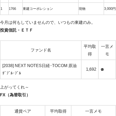
1
1766
東建コーポレション
現物
3,000
今月は何もしていませんので、いつもの東建のみ。
投資信託・ＥＴＦ
平均取
一言メ
ファンド名
得
モ
[2038] NEXT NOTES日経･TOCOM 原油
1,692
ﾀﾞﾌﾞﾙ･ﾌﾞﾙ
上がってくれ～
FX（為替取引）
通貨ペア
平均取得
一言メモ