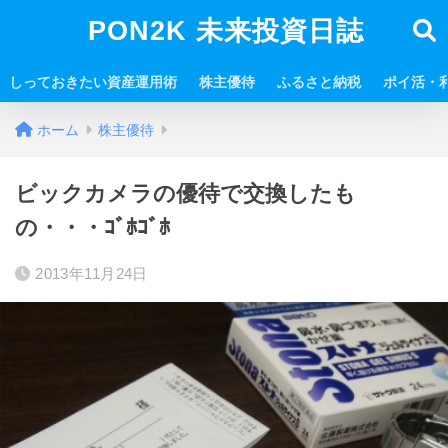
PON2K 未来投資日誌
しっておきたい資産運用術
株主優待
ふるさと納税
ポイ活・
ホーム
株主優待
ビックカメラの優待で交換したも
の・・・ｺﾞﾎｺﾞﾎ
2013年11月24日