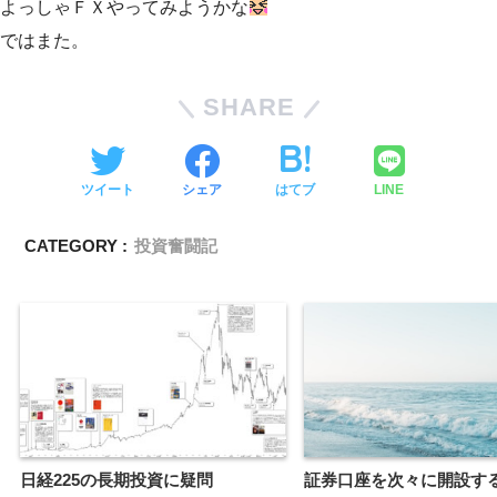
よっしゃＦＸやってみようかな
ではまた。
SHARE
ツイート
シェア
はてブ
LINE
CATEGORY :
投資奮闘記
日経225の長期投資に疑問
証券口座を次々に開設す