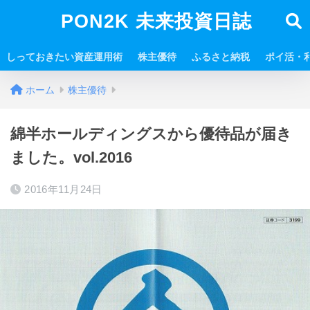
PON2K 未来投資日誌
しっておきたい資産運用術
株主優待
ふるさと納税
ポイ活・
ホーム
株主優待
綿半ホールディングスから優待品が届き
ました。vol.2016
2016年11月24日