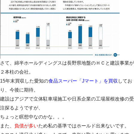
さて、綿半ホールディングスは長野県地盤のＨＣと建設事業が
２本柱の会社。
15年末買収した愛知の
食品スーパー「Jマート」を買収
してお
り、今後に期待。
建設はアジアで立体駐車場施工や日系企業の工場屋根改修の受
注探るようですが、
ちょっと瞑想中なのかな。。。
また、
負債が多い
ため私の基準ではホールド出来ないです。