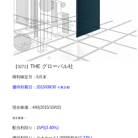
THE グローバル社
【3271】
権利確定月：6月末
優待到着日：2015/09/30
※東京都
現在株価：440(2015/10/02)
過去株価：-
配当利回り：15
円
(
3.40
%
)
優待利回り：
クオカード
1,000円相当(
2.27%
)