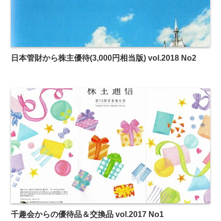
日本管財から株主優待(3,000円相当版) vol.2018 No2
千趣会からの優待品＆交換品 vol.2017 No1