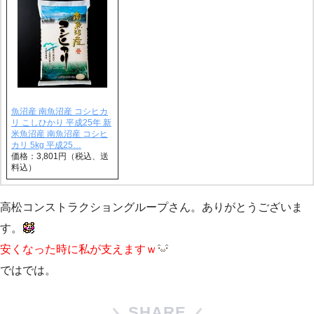
魚沼産 南魚沼産 コシヒカ
リ こしひかり 平成25年 新
米魚沼産 南魚沼産 コシヒ
カリ 5kg 平成25…
価格：3,801円（税込、送
料込）
高松コンストラクショングループさん。ありがとうございま
す。
安くなった時に私が支えますｗ
ではでは。
SHARE