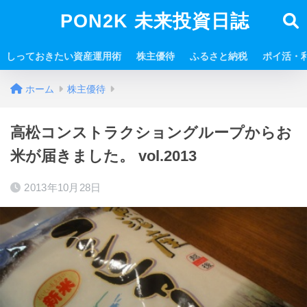
PON2K 未来投資日誌
しっておきたい資産運用術
株主優待
ふるさと納税
ポイ活・
ホーム
株主優待
高松コンストラクショングループからお
米が届きました。 vol.2013
2013年10月28日