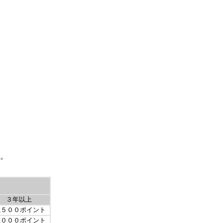
。
３年以上
,５００ポイント
,０００ポイント