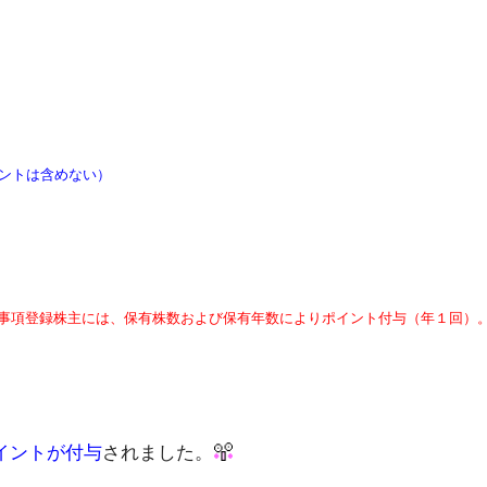
ポイントは含めない）
要事項登録株主には、保有株数および保有年数によりポイント付与（年１回）
イントが付与
されました。