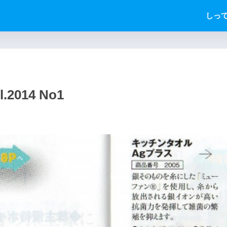
しっ
014 No1