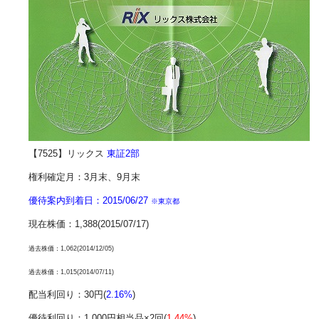
【7525】リックス
東証2部
権利確定月：3月末、9月末
優待案内到着日：2015/06/27
※東京都
現在株価：1,388(2015/07/17)
過去株価：1,062(2014/12/05)
過去株価：1,015(2014/07/11)
配当利回り：30円(
2.16%
)
優待利回り：1,000円相当品×2回(
1.44%
)