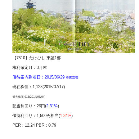
【7510】たけびし 東証1部
権利確定月：3月末
優待案内到着日：2015/06/29
※東京都
現在株価：1,123(2015/07/17)
過去株価:913(2014/08/04)
配当利回り：26円(
2.31%
)
優待利回り：1,500円相当(
1.34%
)
PER：12.24 PBR：
0.79