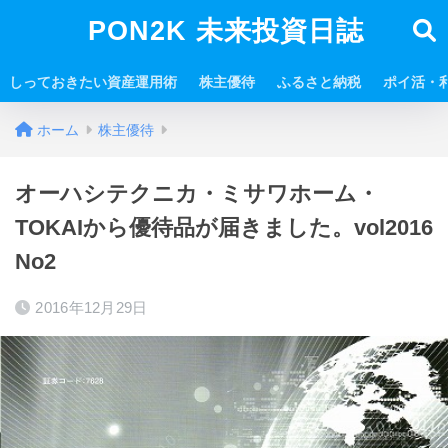
PON2K 未来投資日誌
しっておきたい資産運用術
株主優待
ふるさと納税
ポイ活・
ホーム
株主優待
オーハシテクニカ・ミサワホーム・
TOKAIから優待品が届きました。vol2016
No2
2016年12月29日