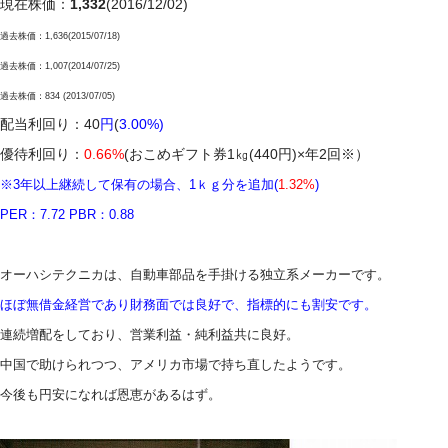
現在株価：
1,332
(2016/12/02)
過去株価：1,636(2015/07/18)
過去株価：1,007(2014/07/25)
過去株価：834 (2013/07/05)
配当利回り：40
円
(
3.00%)
優待利回り：
0.66%
(おこめギフト券1㎏(440円)×年2回※）
※3年以上継続して保有の場合、1ｋｇ分を追加(
1.32%
)
PER：7.72 PBR：0.88
オーハシテクニカは、
自動車部品を手掛ける独立系メーカーです。
ほぼ無借金経営であり財務面では良好で、指標的にも割安です。
連続増配をしており、営業利益・純利益共に良好。
中国で助けられつつ、アメリカ市場で持ち直したようです。
今後も円安になれば恩恵があるはず。