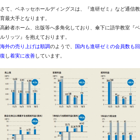
さて、ベネッセホールディングスは、『進研ゼミ』など通信教
育最大手となります。
高齢者ホーム、出版等へ多角化しており、傘下に語学教室『ベ
ルリッツ』を抱えております。
海外の売り上げは順調
のようで、
国内も進研ゼミの会員数も回
復
し
着実に改善
しています。