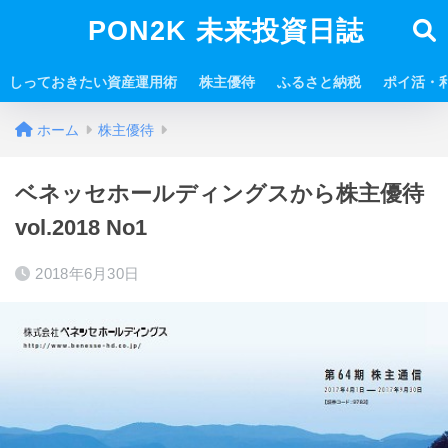
PON2K 未来投資日誌
しっておきたい資産運用術
株主優待
ふるさと納税
ポイ活・
ホーム
株主優待
ベネッセホールディングスから株主優待
vol.2018 No1
2018年6月30日