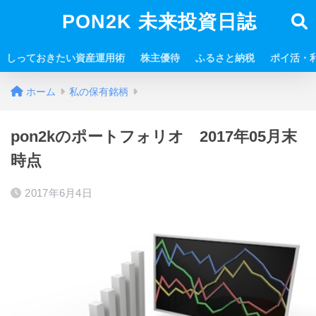
PON2K 未来投資日誌
しっておきたい資産運用術
株主優待
ふるさと納税
ポイ活・
ホーム
私の保有銘柄
pon2kのポートフォリオ 2017年05月末
時点
2017年6月4日