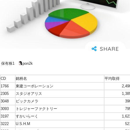
保有株1
pon2k
CD
銘柄名
平均取得
1766
東建コーポレーション
2,49
2305
スタジオアリス
1,38
3048
ビックカメラ
39
3093
トレジャーファクトリー
79
3197
すかいらーく
1,62
3222
U.S.H.M
52