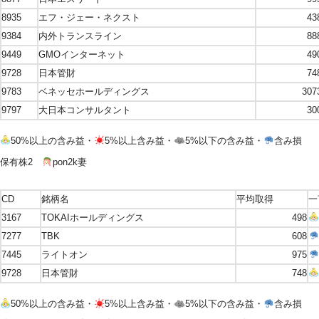
8935
エフ・ジェー・ネクスト
43
9384
内外トランスライン
88
9449
GMOインターネット
49
9728
日本管財
74
9783
ベネッセホールディングス
307
9797
大日本コンサルタント
30
50%以上の含み益・
5%以上含み益・
5%以下の含み益・
含み損
保有株2
pon2k妻
CD
銘柄名
平均取得
一
3167
TOKAIホールディングス
498
7277
TBK
608
7445
ライトオン
975
9728
日本管財
748
50%以上の含み益・
5%以上含み益・
5%以下の含み益・
含み損