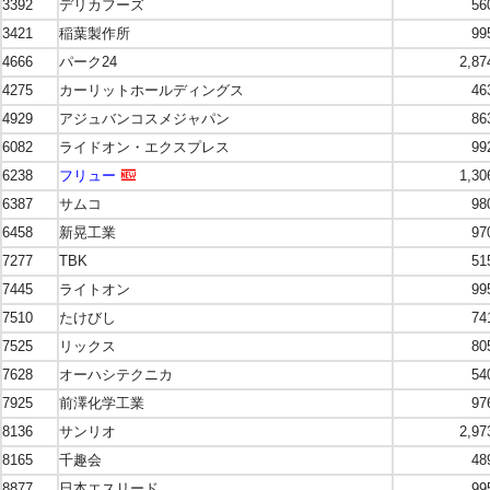
3392
デリカフーズ
56
3421
稲葉製作所
99
4666
パーク24
2,87
4275
カーリットホールディングス
46
4929
アジュバンコスメジャパン
86
6082
ライドオン・エクスプレス
99
6238
フリュー
1,30
6387
サムコ
98
6458
新晃工業
97
7277
TBK
51
7445
ライトオン
99
7510
たけびし
74
7525
リックス
80
7628
オーハシテクニカ
54
7925
前澤化学工業
97
8136
サンリオ
2,97
8165
千趣会
48
8877
日本エスリード
99