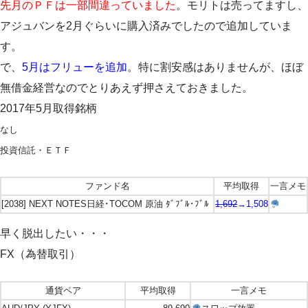
先月のＰＦは一部間違っていました
。モリトは売ってますし、
アジュバンを2月ぐらいに購入済みでしたので追加していま
す。
で、
5月はフリューを追加
。特に割安感はありませんが、ほぼ
無借金経営なのでとりあえず押さえておきました。
2017年5月取得銘柄
なし
投資信託・ＥＴＦ
ファンド名
平均取得
一言メモ
[2038] NEXT NOTES日経･TOCOM 原油 ﾀﾞﾌﾞﾙ･ﾌﾞﾙ
1,692
→1,508
早く脱出したい・・・
FX（為替取引）
通貨ペア
平均取得
一言メモ