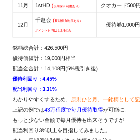
11月
1stHD
(
クオカード500
長期保有制度あり)
千趣会
(
長期保有制度あり)
12月
優待券1,000
ポイント付与は１2月のみ
銘柄総合計：426,500円
優待価値計：19,000円相当
配当金合計：14,108円(5%税引き後)
優待利回り：4.45%
配当利回り：3.31%
わかりやすくするため、
原則ひと月、一銘柄として記
上記の例では
43万程度で毎月優待取得
が可能に。
もっと少ない金額で毎月優待も出来そうですが
配当利回り3%以上を目指してみました。