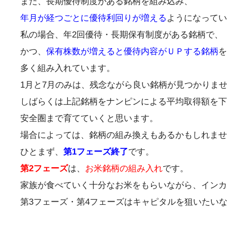
また、長期優待制度がある銘柄を組み込み、
年月が経つごとに優待利回りが増える
ようになってい
私の場合、年2回優待・長期保有制度がある銘柄で、
かつ、
保有株数が増えると優待内容がＵＰする銘柄
を
多く組み入れています。
1月と7月のみは、残念ながら良い銘柄が見つかりま
しばらくは上記銘柄をナンピンによる平均取得額を下
安全圏まで育てていくと思います。
場合によっては、銘柄の組み換えもあるかもしれませ
ひとまず、
第1フェーズ終了
です。
第2フェーズ
は、
お米銘柄の組み入れ
です。
家族が食べていく十分なお米をもらいながら、インカ
第3フェーズ・第4フェーズはキャピタルを狙いたい