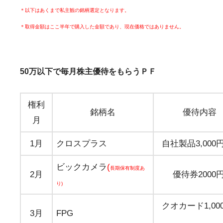
＊以下はあくまで私主観の銘柄選定となります。
＊取得金額はここ半年で購入した金額であり、現在価格ではありません。
50万以下で毎月株主優待をもらうＰＦ
権利
銘柄名
優待内容
月
1月
クロスプラス
自社製品3,000
ビックカメラ
(
長期保有制度あ
2月
優待券2000
り)
クオカード1,00
3月
FPG