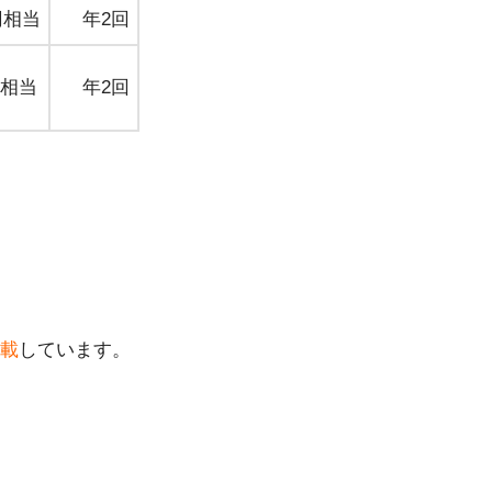
円相当
年2回
円相当
年2回
載
しています。