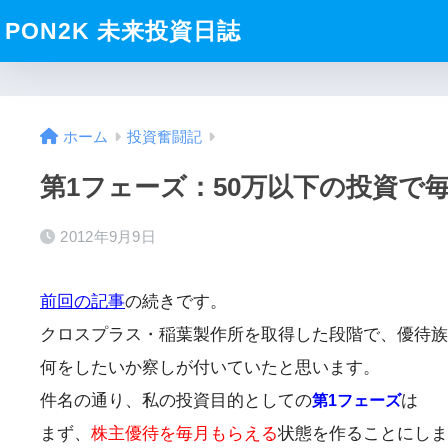
PON2K 未来投資日誌
ホーム
投資奮闘記
第1フェーズ：50万以下の投資で
2012年9月9日
前回の記事
の続きです。
クロスプラス・稲葉製作所を取得した段階で、優待族
何をしたいか察しが付いていたと思います。
件名の通り、私の投資目的としての
は
第1フェーズ
まず、
株主優待を毎月もらえる
状態を作ることにしま