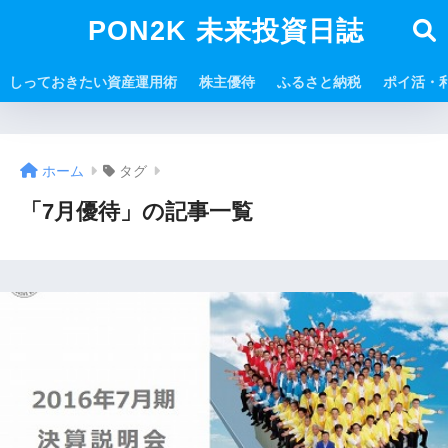
PON2K 未来投資日誌
しっておきたい資産運用術
株主優待
ふるさと納税
ポイ活・
ホーム
タグ
「7月優待」の記事一覧